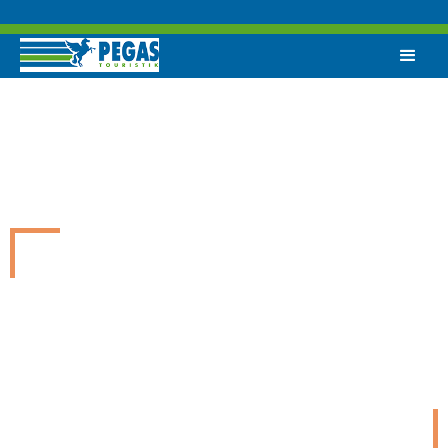
ТУРЫ ИЗ КРАСНОЯРСКА
Превратим Вашу мечту об отдыхе в
реальность!