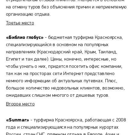
отрицательные отзывы клиентов. Жалуются в основном
на отмену туров без объяснения причин и неприемлемую
организацию отдыха.
Третье место
«Библио глобус»
- бюджетная турфирма Красноярска,
специализирующийся в основном на популярных
направлениях (Краснодарский край, Крым, Таиланд,
Египет и так далее). Цены, конечно, интересные, но
чтобы узнать о них, придется посетить офис компании,
так как на просторах сети Интернет представлено
немного информации об актуальных путевках. Плюс,
большое количество недовольных клиентов, возможно,
ожидавших слишком многого от дешевых туров.
Второе место
«Sunmar»
- турфирма Красноярска, работающая с 2008
года и специализирующаяся на популярных курортах
России, стран СНГ, пляжном отдыхе в Европе, Азии и