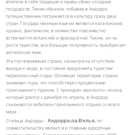
впитала в себя традиции и нравы обоих соседних
государств. Таким образом, побывав в Андорре,
путешественник погружается в культуру сразу двух
стран. Государственным языком является каталонский,
однако, фактически, в княжестве повсеместно
встречается испанский и французский. Также, из-за
роста туристов, все большую популярность приобретает
английский язык.
Эта гостеприимная страна, несмотря на отсутствие
выхода к морю, в состоянии предложить туристам
первоклассный отдых. Основную территорию страны
занимают горы, что способствует процветанию
горнолыжного туризма. С приходом «высокого» сезона,
который длится с декабря по апрель, в Андорру
съезжаются любители горнолыжного отдыха со всего
мира.
Андорра-ла-Велья,
Столица Андорры -
по
совместительству является и главным курортным