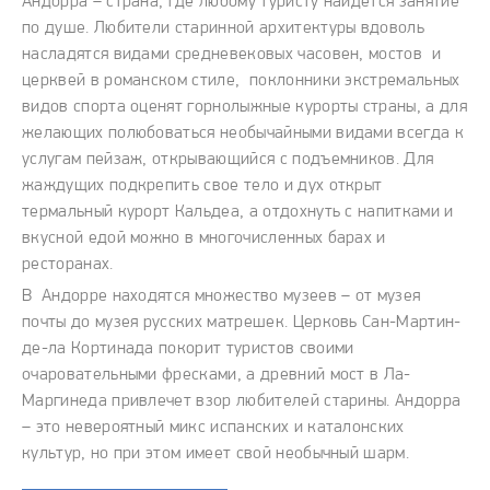
Андорра – страна, где любому туристу найдется занятие
по душе. Любители старинной архитектуры вдоволь
насладятся видами средневековых часовен, мостов и
церквей в романском стиле, поклонники экстремальных
видов спорта оценят горнолыжные курорты страны, а для
желающих полюбоваться необычайными видами всегда к
услугам пейзаж, открывающийся с подъемников. Для
жаждущих подкрепить свое тело и дух открыт
термальный курорт Кальдеа, а отдохнуть с напитками и
вкусной едой можно в многочисленных барах и
ресторанах.
В Андорре находятся множество музеев – от музея
почты до музея русских матрешек. Церковь Сан-Мартин-
де-ла Кортинада покорит туристов своими
очаровательными фресками, а древний мост в Ла-
Маргинеда привлечет взор любителей старины. Андорра
– это невероятный микс испанских и каталонских
культур, но при этом имеет свой необычный шарм.