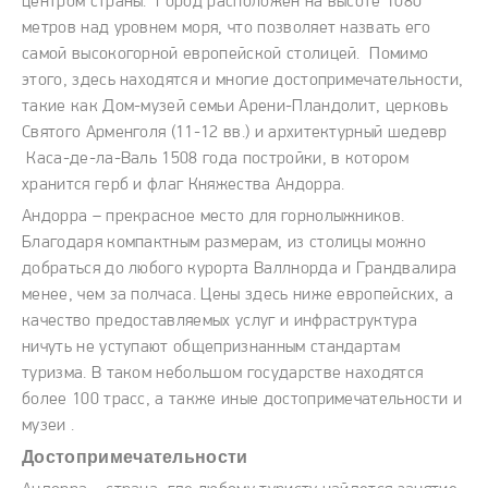
центром страны. Город расположен на высоте 1080
метров над уровнем моря, что позволяет назвать его
самой высокогорной европейской столицей. Помимо
этого, здесь находятся и многие достопримечательности,
такие как Дом-музей семьи Арени-Пландолит, церковь
Святого Арменголя (11-12 вв.) и архитектурный шедевр
Каса-де-ла-Валь 1508 года постройки, в котором
хранится герб и флаг Княжества Андорра.
Андорра – прекрасное место для горнолыжников.
Благодаря компактным размерам, из столицы можно
добраться до любого курорта Валлнорда и Грандвалира
менее, чем за полчаса. Цены здесь ниже европейских, а
качество предоставляемых услуг и инфраструктура
ничуть не уступают общепризнанным стандартам
туризма. В таком небольшом государстве находятся
более 100 трасс, а также иные достопримечательности и
музеи .
Достопримечательности